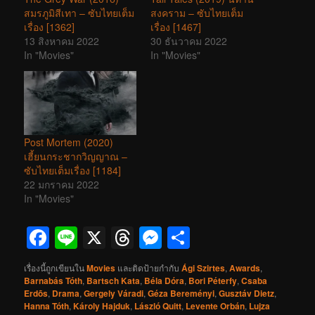
สมรภูมิสีเทา – ซับไทยเต็ม
สงคราม – ซับไทยเต็ม
เรื่อง [1362]
เรื่อง [1467]
13 สิงหาคม 2022
30 ธันวาคม 2022
In "Movies"
In "Movies"
Post Mortem (2020)
เฮี้ยนกระชากวิญญาณ –
ซับไทยเต็มเรื่อง [1184]
22 มกราคม 2022
In "Movies"
Facebook
Line
X
Threads
Messenger
Share
เรื่องนี้ถูกเขียนใน
Movies
และติดป้ายกำกับ
Ági Szirtes
,
Awards
,
Barnabás Tóth
,
Bartsch Kata
,
Béla Dóra
,
Bori Péterfy
,
Csaba
Erdõs
,
Drama
,
Gergely Váradi
,
Géza Bereményi
,
Gusztáv Dietz
,
Hanna Tóth
,
Károly Hajduk
,
László Quitt
,
Levente Orbán
,
Lujza