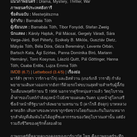
แนวภาพยนตร์ :
Drama, Mystery, Thriller, War
ภาพยนตร์ประเทศฮังการี
ชื่อต้นฉบับ :
Mesterjátszma
ผู้กำกับ :
Barnabás Tóth
ผู้เขียนบท :
Barnabás Tóth, Tibor Fonyódi, Stefan Zweig
นักแสดง :
Károly Hajduk, Pál Mácsai, Gergely Váradi, Sára
Varga-Járó, Bori Péterfy, Székely B. Miklós, Gusztáv Dietz,
Mátyás Tóth, Béla Dóra, Géza Bereményi, Levente Orbán,
Bartsch Kata, Ági Szirtes, Panna Dominika Biró, Mariann
Hermányi, Tomi Kosynus, László Quitt, Pál Göttinger, Hanna
Tóth, Csaba Erdõs, Lujza Emma Tóth
IMDB (6.7)
|
Letterboxd (3.4/5)
|
เรื่องย่อ
มาร์ต้า (ซารา วาร์กา-ยาโร) และอิสท์วาน (เกอร์เกลี วาราดี) กำลัง
พยายามเดินทางออกจากฮังการีด้วยรถไฟขบวนสุดท้ายสำหรับผู้ลี้ภัย
ในเดือนพฤศจิกายน ปี 1956 นอกจากคู่รักหนุ่มสาวแล้ว วัตถุโบราณ
ล้ำค่าของโบสถ์กำลังมุ่งหน้าไปยังชายแดนตะวันตก มุ่งหน้าสู่โลกเสรี
ซึ่งเจ้าหน้าที่รัฐบาลกำลังพยายามทรมาน บี (คาโรลี ฮัจดุก) บาทหลวง
คาทอลิก เส้นทางของพวกเขาถูกขัดขวางโดยกันและกันในเกมหมาก
รุกสำคัญที่เดิมพันไม่ได้อยู่ที่ชะตากรรมของวัตถุโบราณเท่านั้น แต่ยัง
รวมถึงชีวิตของคู่รักทั้งสองด้วย
ภาพยนตร์ที่หลายคนรอคอยของบาร์นาบัส โทธ คือภาพยนตร์ระทึก