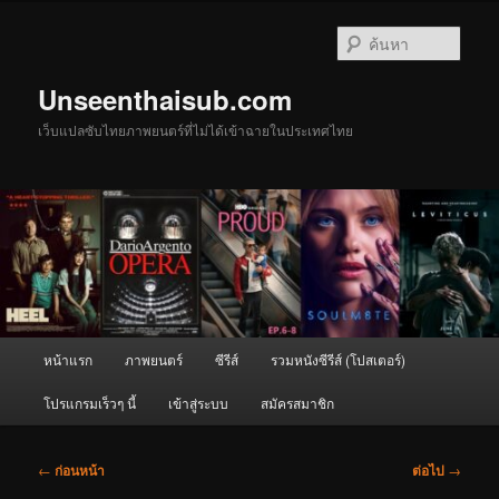
ข้าม
ไป
ค้นหา
ยัง
เนื้อหา
Unseenthaisub.com
หลัก
เว็บแปลซับไทยภาพยนตร์ที่ไม่ได้เข้าฉายในประเทศไทย
เมนู
หน้าแรก
ภาพยนตร์
ซีรีส์
รวมหนังซีรีส์ (โปสเตอร์)
หลัก
โปรแกรมเร็วๆ นี้
เข้าสู่ระบบ
สมัครสมาชิก
เมนู
←
ก่อนหน้า
ต่อไป
→
นำทาง