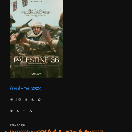
เร็วๆ นี้ – Yes (2025)
☀︎ ☽ ❁ ✾ ❀ ✿
✤ ♣︎ ♧ ☘︎
เรื่องล่าสุด
Heel (2025) ล่ามไว้ให้เป็นเด็กดี – ซับไทยเต็มเรื่อง [2467]