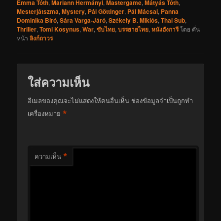
Emma Tóth
,
Mariann Hermányi
,
Mastergame
,
Mátyás Tóth
,
Mesterjátszma
,
Mystery
,
Pál Göttinger
,
Pál Mácsai
,
Panna
Dominika Biró
,
Sára Varga-Járó
,
Székely B. Miklós
,
Thai Sub
,
Thriller
,
Tomi Kosynus
,
War
,
ซับไทย
,
บรรยายไทย
,
หนังฮังการี
โดย
คั่น
หน้า
ลิงก์ถาวร
ใส่ความเห็น
อีเมลของคุณจะไม่แสดงให้คนอื่นเห็น
ช่องข้อมูลจำเป็นถูกทำ
*
เครื่องหมาย
*
ความเห็น