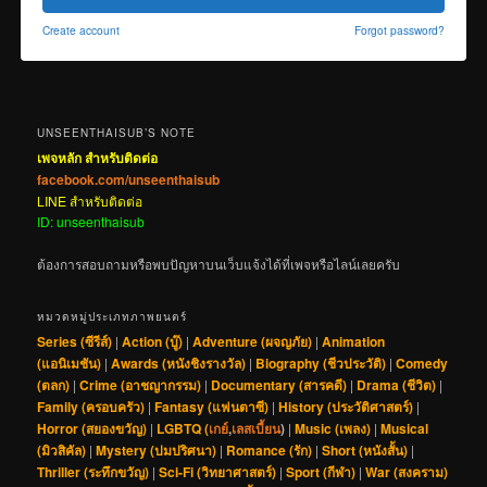
Create account
Forgot password?
UNSEENTHAISUB’S NOTE
เพจหลัก สำหรับติดต่อ
facebook.com/unseenthaisub
LINE สำหรับติดต่อ
ID: unseenthaisub
ต้องการสอบถามหรือพบปัญหาบนเว็บแจ้งได้ที่เพจหรือไลน์เลยครับ
หมวดหมู่ประเภทภาพยนตร์
Series (ซีรีส์)
|
Action (บู๊)
|
Adventure (ผจญภัย)
|
Animation
(แอนิเมชัน)
|
Awards (หนังชิงรางวัล)
|
Biography (ชีวประวัติ)
|
Comedy
(ตลก)
|
Crime (อาชญากรรม)
|
Documentary (สารคดี)
|
Drama (ชีวิต)
|
Family (ครอบครัว)
|
Fantasy (แฟนตาซี)
|
History (ประวัติศาสตร์)
|
Horror (สยองขวัญ)
|
LGBTQ (
เกย์
,
เลสเบี้ยน
)
|
Music (เพลง)
|
Musical
(มิวสิคัล)
|
Mystery (ปมปริศนา)
|
Romance (รัก)
|
Short (หนังสั้น)
|
Thriller (ระทึกขวัญ)
|
Sci-Fi (วิทยาศาสตร์)
|
Sport (กีฬา)
|
War (สงคราม)