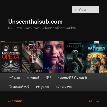
ข้าม
ไป
ค้นหา
ยัง
เนื้อหา
Unseenthaisub.com
หลัก
เว็บแปลซับไทยภาพยนตร์ที่ไม่ได้เข้าฉายในประเทศไทย
เมนู
หน้าแรก
ภาพยนตร์
ซีรีส์
รวมหนังซีรีส์ (โปสเตอร์)
หลัก
โปรแกรมเร็วๆ นี้
เข้าสู่ระบบ
สมัครสมาชิก
เมนู
←
ก่อนหน้า
ต่อไป
→
นำทาง