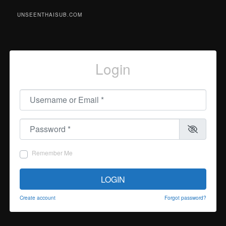
UNSEENTHAISUB.COM
Login
Username or Email
*
Password
*
Remember Me
LOGIN
Create account
Forgot password?