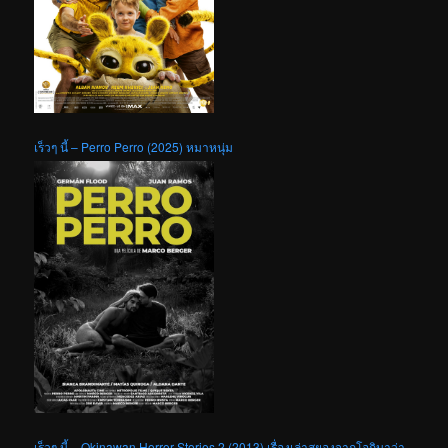
เร็วๆ นี้ – Perro Perro (2025) หมาหนุ่ม
เร็วๆ นี้ – Okinawan Horror Stories 2 (2013) เรื่องเล่าสยองจากโอกินาว่า