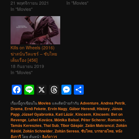
21 พฤศจิกายน 2021
In "Movies"
In "Movies"
Kills on Wheels (2016)
ฆ่าสนั่นวีลแชร์ – ซับไทย
เต็มเรื่อง [456]
18 กันยายน 2019
In "Movies"
Facebook
Line
X
Threads
Messenger
Share
เรื่องนี้ถูกเขียนใน
Movies
และติดป้ายกำกับ
Adventure
,
Andrea Petrik
,
Drama
,
Ernõ Fekete
,
Ervin Nagy
,
Gábor Herendi
,
History
,
János
Papp
,
József Gyabronka
,
Kati Lázár
,
Kincsem
,
Kincsem: Bet on
Revenge
,
Lehel Kovács
,
Mónika Balsai
,
Péter Scherer
,
Romance
,
Tamás Keresztes
,
Thai Sub
,
Tibor Gáspár
,
Zalán Makranczi
,
Zoltán
Rátóti
,
Zoltán Schneider
,
Zoltán Seress
,
ซับไทย
,
บรรยายไทย
,
หนัง
ฮังการี
โดย
คั่นหน้า
ลิงก์ถาวร