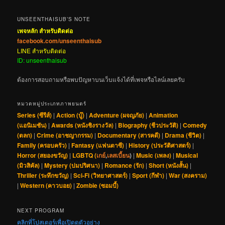
UNSEENTHAISUB’S NOTE
เพจหลัก สำหรับติดต่อ
facebook.com/unseenthaisub
LINE สำหรับติดต่อ
ID: unseenthaisub
ต้องการสอบถามหรือพบปัญหาบนเว็บแจ้งได้ที่เพจหรือไลน์เลยครับ
หมวดหมู่ประเภทภาพยนตร์
Series (ซีรีส์)
|
Action (บู๊)
|
Adventure (ผจญภัย)
|
Animation
(แอนิเมชัน)
|
Awards (หนังชิงรางวัล)
|
Biography (ชีวประวัติ)
|
Comedy
(ตลก)
|
Crime (อาชญากรรม)
|
Documentary (สารคดี)
|
Drama (ชีวิต)
|
Family (ครอบครัว)
|
Fantasy (แฟนตาซี)
|
History (ประวัติศาสตร์)
|
Horror (สยองขวัญ)
|
LGBTQ (
เกย์
,
เลสเบี้ยน
)
|
Music (เพลง)
|
Musical
(มิวสิคัล)
|
Mystery (ปมปริศนา)
|
Romance (รัก)
|
Short (หนังสั้น)
|
Thriller (ระทึกขวัญ)
|
Sci-Fi (วิทยาศาสตร์)
|
Sport (กีฬา)
|
War (สงคราม)
|
Western (คาวบอย)
|
Zombie (ซอมบี้)
NEXT PROGRAM
คลิกที่โปสเตอร์เพื่อเปิดดูตัวอย่าง