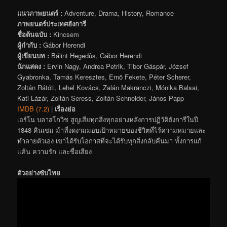
แนวภาพยนตร์ :
Adventure, Drama, History, Romance
ภาพยนตร์ประเทศฮังการี
ชื่อต้นฉบับ :
Kincsem
ผู้กำกับ :
Gábor Herendi
ผู้เขียนบท :
Bálint Hegedûs, Gábor Herendi
นักแสดง :
Ervin Nagy, Andrea Petrik, Tibor Gáspár, József
Gyabronka, Tamás Keresztes, Ernõ Fekete, Péter Scherer,
Zoltán Rátóti, Lehel Kovács, Zalán Makranczi, Mónika Balsai,
Kati Lázár, Zoltán Seress, Zoltán Schneider, János Papp
IMDB (7.2)
|
เรื่องย่อ
เอร์โน บลาสโกวิช สูญเสียทุกสิ่งทุกอย่างหลังการปฏิวัติฮังการีในปี
1848 คินเชม ม้าที่งดงามมอบเป้าหมายของชีวิตที่ไร้ความหมายและ
ทำลายตัวเอง เขาได้รับโอกาสที่จะได้รับทุกสิ่งกลับคืนมา ทั้งการแก้
แค้น ความรัก และชื่อเสียง
ตัวอย่างซับไทย