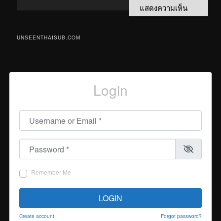
UNSEENTHAISUB.COM
Login
Username or Email
*
Password
*
Remember Me
LOGIN
Create account
Forgot password?