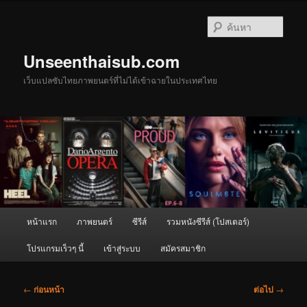
ข้าม
ไป
ค้นหา
ยัง
เนื้อหา
Unseenthaisub.com
หลัก
เว็บแปลซับไทยภาพยนตร์ที่ไม่ได้เข้าฉายในประเทศไทย
เมนู
หน้าแรก
ภาพยนตร์
ซีรีส์
รวมหนังซีรีส์ (โปสเตอร์)
หลัก
โปรแกรมเร็วๆ นี้
เข้าสู่ระบบ
สมัครสมาชิก
เมนู
←
ก่อนหน้า
ต่อไป
→
นำทาง