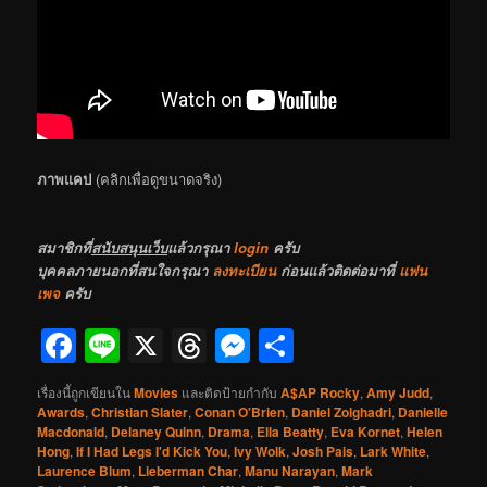
ภาพแคป
(คลิกเพื่อดูขนาดจริง)
สมาชิกที่
สนับสนุนเว็บ
แล้วกรุณา
login
ครับ
บุคคลภายนอกที่สนใจกรุณา
ลงทะเบียน
ก่อนแล้วติดต่อมาที่
แฟน
เพจ
ครับ
Facebook
Line
X
Threads
Messenger
Share
เรื่องนี้ถูกเขียนใน
Movies
และติดป้ายกำกับ
A$AP Rocky
,
Amy Judd
,
Awards
,
Christian Slater
,
Conan O'Brien
,
Daniel Zolghadri
,
Danielle
Macdonald
,
Delaney Quinn
,
Drama
,
Ella Beatty
,
Eva Kornet
,
Helen
Hong
,
If I Had Legs I'd Kick You
,
Ivy Wolk
,
Josh Pais
,
Lark White
,
Laurence Blum
,
Lieberman Char
,
Manu Narayan
,
Mark