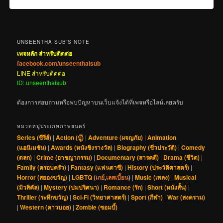
UNSEENTHAISUB’S NOTE
เพจหลัก สำหรับติดต่อ
facebook.com/unseenthaisub
LINE สำหรับติดต่อ
ID: unseenthaisub
ต้องการสอบถามหรือพบปัญหาบนเว็บแจ้งได้ที่เพจหรือไลน์เลยครับ
หมวดหมู่ประเภทภาพยนตร์
Series (ซีรีส์)
|
Action (บู๊)
|
Adventure (ผจญภัย)
|
Animation
(แอนิเมชัน)
|
Awards (หนังชิงรางวัล)
|
Biography (ชีวประวัติ)
|
Comedy
(ตลก)
|
Crime (อาชญากรรม)
|
Documentary (สารคดี)
|
Drama (ชีวิต)
|
Family (ครอบครัว)
|
Fantasy (แฟนตาซี)
|
History (ประวัติศาสตร์)
|
Horror (สยองขวัญ)
|
LGBTQ (
เกย์
,
เลสเบี้ยน
)
|
Music (เพลง)
|
Musical
(มิวสิคัล)
|
Mystery (ปมปริศนา)
|
Romance (รัก)
|
Short (หนังสั้น)
|
Thriller (ระทึกขวัญ)
|
Sci-Fi (วิทยาศาสตร์)
|
Sport (กีฬา)
|
War (สงคราม)
|
Western (คาวบอย)
|
Zombie (ซอมบี้)