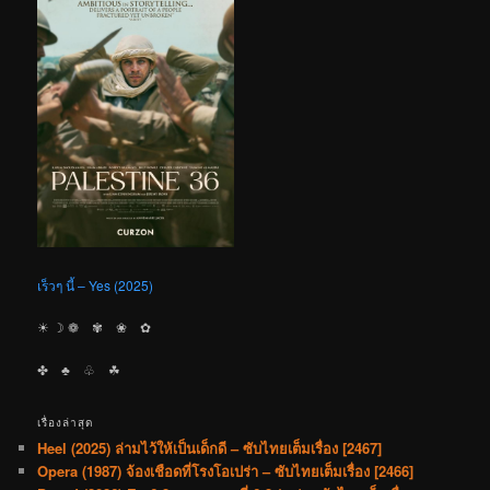
เร็วๆ นี้ – Yes (2025)
☀︎ ☽ ❁ ✾ ❀ ✿
✤ ♣︎ ♧ ☘︎
เรื่องล่าสุด
Heel (2025) ล่ามไว้ให้เป็นเด็กดี – ซับไทยเต็มเรื่อง [2467]
Opera (1987) จ้องเชือดที่โรงโอเปร่า – ซับไทยเต็มเรื่อง [2466]