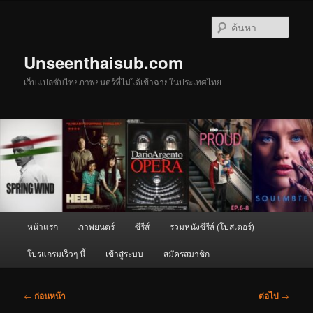
ข้าม
ไป
ค้นหา
ยัง
เนื้อหา
Unseenthaisub.com
หลัก
เว็บแปลซับไทยภาพยนตร์ที่ไม่ได้เข้าฉายในประเทศไทย
เมนู
หน้าแรก
ภาพยนตร์
ซีรีส์
รวมหนังซีรีส์ (โปสเตอร์)
หลัก
โปรแกรมเร็วๆ นี้
เข้าสู่ระบบ
สมัครสมาชิก
เมนู
←
ก่อนหน้า
ต่อไป
→
นำทาง