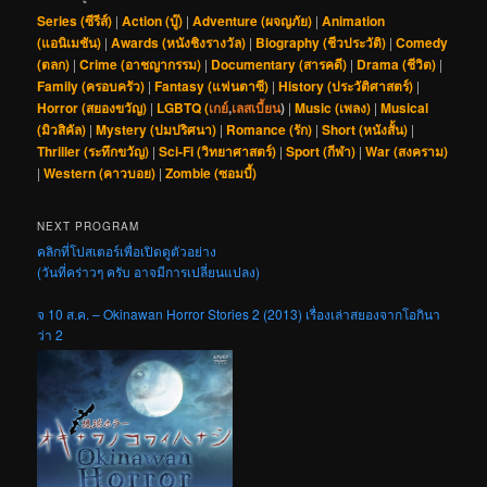
Series (ซีรีส์)
|
Action (บู๊)
|
Adventure (ผจญภัย)
|
Animation
(แอนิเมชัน)
|
Awards (หนังชิงรางวัล)
|
Biography (ชีวประวัติ)
|
Comedy
(ตลก)
|
Crime (อาชญากรรม)
|
Documentary (สารคดี)
|
Drama (ชีวิต)
|
Family (ครอบครัว)
|
Fantasy (แฟนตาซี)
|
History (ประวัติศาสตร์)
|
Horror (สยองขวัญ)
|
LGBTQ (
เกย์
,
เลสเบี้ยน
)
|
Music (เพลง)
|
Musical
(มิวสิคัล)
|
Mystery (ปมปริศนา)
|
Romance (รัก)
|
Short (หนังสั้น)
|
Thriller (ระทึกขวัญ)
|
Sci-Fi (วิทยาศาสตร์)
|
Sport (กีฬา)
|
War (สงคราม)
|
Western (คาวบอย)
|
Zombie (ซอมบี้)
NEXT PROGRAM
คลิกที่โปสเตอร์เพื่อเปิดดูตัวอย่าง
(วันที่คร่าวๆ ครับ อาจมีการเปลี่ยนแปลง)
จ 10 ส.ค. – Okinawan Horror Stories 2 (2013) เรื่องเล่าสยองจากโอกินา
ว่า 2