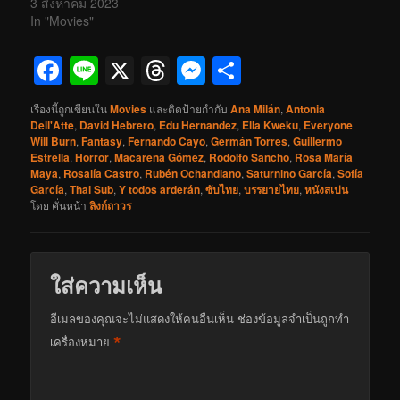
3 สิงหาคม 2023
In "Movies"
Facebook
Line
X
Threads
Messenger
Share
เรื่องนี้ถูกเขียนใน
Movies
และติดป้ายกำกับ
Ana Milán
,
Antonia
Dell'Atte
,
David Hebrero
,
Edu Hernandez
,
Ella Kweku
,
Everyone
Will Burn
,
Fantasy
,
Fernando Cayo
,
Germán Torres
,
Guillermo
Estrella
,
Horror
,
Macarena Gómez
,
Rodolfo Sancho
,
Rosa María
Maya
,
Rosalía Castro
,
Rubén Ochandiano
,
Saturnino García
,
Sofía
García
,
Thai Sub
,
Y todos arderán
,
ซับไทย
,
บรรยายไทย
,
หนังสเปน
โดย
คั่นหน้า
ลิงก์ถาวร
ใส่ความเห็น
อีเมลของคุณจะไม่แสดงให้คนอื่นเห็น
ช่องข้อมูลจำเป็นถูกทำ
*
เครื่องหมาย