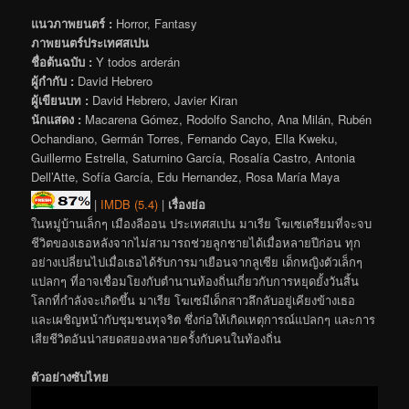
แนวภาพยนตร์ :
Horror, Fantasy
ภาพยนตร์ประเทศสเปน
ชื่อต้นฉบับ :
Y todos arderán
ผู้กำกับ :
David Hebrero
ผู้เขียนบท :
David Hebrero, Javier Kiran
นักแสดง :
Macarena Gómez, Rodolfo Sancho, Ana Milán, Rubén
Ochandiano, Germán Torres, Fernando Cayo, Ella Kweku,
Guillermo Estrella, Saturnino García, Rosalía Castro, Antonia
Dell’Atte, Sofía García, Edu Hernandez, Rosa María Maya
|
IMDB (5.4)
|
เรื่องย่อ
ในหมู่บ้านเล็กๆ เมืองลีออน ประเทศสเปน มาเรีย โฆเซเตรียมที่จะจบ
ชีวิตของเธอหลังจากไม่สามารถช่วยลูกชายได้เมื่อหลายปีก่อน ทุก
อย่างเปลี่ยนไปเมื่อเธอได้รับการมาเยือนจากลูเซีย เด็กหญิงตัวเล็กๆ
แปลกๆ ที่อาจเชื่อมโยงกับตำนานท้องถิ่นเกี่ยวกับการหยุดยั้งวันสิ้น
โลกที่กำลังจะเกิดขึ้น มาเรีย โฆเซมีเด็กสาวลึกลับอยู่เคียงข้างเธอ
และเผชิญหน้ากับชุมชนทุจริต ซึ่งก่อให้เกิดเหตุการณ์แปลกๆ และการ
เสียชีวิตอันน่าสยดสยองหลายครั้งกับคนในท้องถิ่น
ตัวอย่างซับไทย