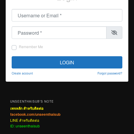
Username or Email
*
Password
*
Remember Me
LOGIN
Create account
Forgot password?
UNSEENTHAISUB’S NOTE
เพจหลัก สำหรับติดต่อ
facebook.com/unseenthaisub
LINE สำหรับติดต่อ
ID: unseenthaisub