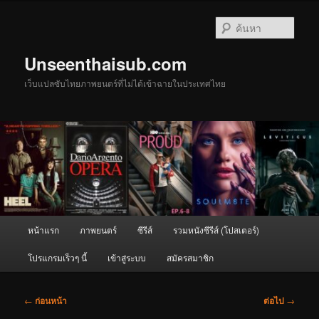
ข้าม
ไป
ค้นหา
ยัง
เนื้อหา
Unseenthaisub.com
หลัก
เว็บแปลซับไทยภาพยนตร์ที่ไม่ได้เข้าฉายในประเทศไทย
เมนู
หน้าแรก
ภาพยนตร์
ซีรีส์
รวมหนังซีรีส์ (โปสเตอร์)
หลัก
โปรแกรมเร็วๆ นี้
เข้าสู่ระบบ
สมัครสมาชิก
เมนู
←
ก่อนหน้า
ต่อไป
→
นำทาง