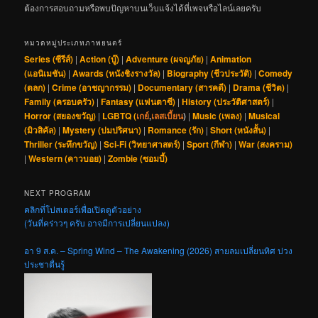
ต้องการสอบถามหรือพบปัญหาบนเว็บแจ้งได้ที่เพจหรือไลน์เลยครับ
หมวดหมู่ประเภทภาพยนตร์
Series (ซีรีส์)
|
Action (บู๊)
|
Adventure (ผจญภัย)
|
Animation
(แอนิเมชัน)
|
Awards (หนังชิงรางวัล)
|
Biography (ชีวประวัติ)
|
Comedy
(ตลก)
|
Crime (อาชญากรรม)
|
Documentary (สารคดี)
|
Drama (ชีวิต)
|
Family (ครอบครัว)
|
Fantasy (แฟนตาซี)
|
History (ประวัติศาสตร์)
|
Horror (สยองขวัญ)
|
LGBTQ (
เกย์
,
เลสเบี้ยน
)
|
Music (เพลง)
|
Musical
(มิวสิคัล)
|
Mystery (ปมปริศนา)
|
Romance (รัก)
|
Short (หนังสั้น)
|
Thriller (ระทึกขวัญ)
|
Sci-Fi (วิทยาศาสตร์)
|
Sport (กีฬา)
|
War (สงคราม)
|
Western (คาวบอย)
|
Zombie (ซอมบี้)
NEXT PROGRAM
คลิกที่โปสเตอร์เพื่อเปิดดูตัวอย่าง
(วันที่คร่าวๆ ครับ อาจมีการเปลี่ยนแปลง)
อา 9 ส.ค. – Spring Wind – The Awakening (2026) สายลมเปลี่ยนทิศ ปวง
ประชาตื่นรู้