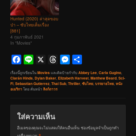
Hunted (2020) ล่าสุดขอบ
ป่า – ซับไทยเต็มเรื่อง
[881]
4 กุมภาพันธ์ 2021
In "Movies"
Facebook
Line
X
Threads
Messenger
Share
เรื่องนี้ถูกเขียนใน
Movies
และติดป้ายกำกับ
Abbey Lee
,
Carla Gugino
,
Ciarán Hinds
,
Dylan Baker
,
Elizabeth Harvest
,
Matthew Beard
,
Sci-
Fi
,
Sebastian Gutierrez
,
Thai Sub
,
Thriller
,
ซับไทย
,
บรรยายไทย
,
หนัง
อเมริกา
โดย
คั่นหน้า
ลิงก์ถาวร
ใส่ความเห็น
อีเมลของคุณจะไม่แสดงให้คนอื่นเห็น
ช่องข้อมูลจำเป็นถูกทำ
*
เครื่องหมาย