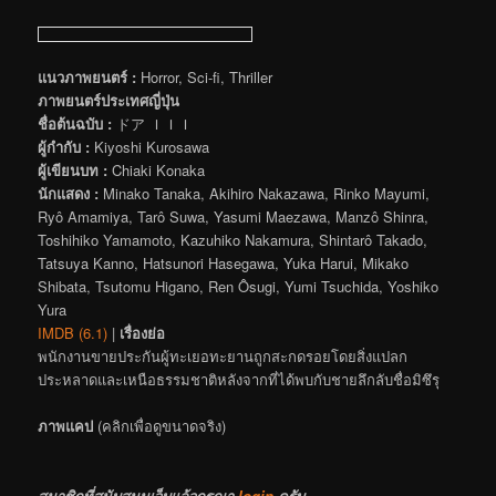
แนวภาพยนตร์ :
Horror, Sci-fi, Thriller
ภาพยนตร์ประเทศญี่ปุ่น
ชื่อต้นฉบับ :
ドア ＩＩＩ
ผู้กำกับ :
Kiyoshi Kurosawa
ผู้เขียนบท :
Chiaki Konaka
นักแสดง :
Minako Tanaka, Akihiro Nakazawa, Rinko Mayumi,
Ryô Amamiya, Tarô Suwa, Yasumi Maezawa, Manzô Shinra,
Toshihiko Yamamoto, Kazuhiko Nakamura, Shintarô Takado,
Tatsuya Kanno, Hatsunori Hasegawa, Yuka Harui, Mikako
Shibata, Tsutomu Higano, Ren Ôsugi, Yumi Tsuchida, Yoshiko
Yura
IMDB (6.1)
|
เรื่องย่อ
พนักงานขายประกันผู้ทะเยอทะยานถูกสะกดรอยโดยสิ่งแปลก
ประหลาดและเหนือธรรมชาติหลังจากที่ได้พบกับชายลึกลับชื่อมิซึรุ
ภาพแคป
(คลิกเพื่อดูขนาดจริง)
สมาชิกที่
สนับสนุนเว็บ
แล้วกรุณา
login
ครับ