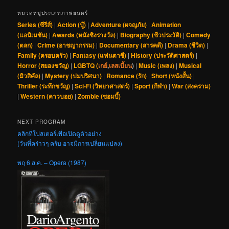
หมวดหมู่ประเภทภาพยนตร์
Series (ซีรีส์)
|
Action (บู๊)
|
Adventure (ผจญภัย)
|
Animation
(แอนิเมชัน)
|
Awards (หนังชิงรางวัล)
|
Biography (ชีวประวัติ)
|
Comedy
(ตลก)
|
Crime (อาชญากรรม)
|
Documentary (สารคดี)
|
Drama (ชีวิต)
|
Family (ครอบครัว)
|
Fantasy (แฟนตาซี)
|
History (ประวัติศาสตร์)
|
Horror (สยองขวัญ)
|
LGBTQ (
เกย์
,
เลสเบี้ยน
)
|
Music (เพลง)
|
Musical
(มิวสิคัล)
|
Mystery (ปมปริศนา)
|
Romance (รัก)
|
Short (หนังสั้น)
|
Thriller (ระทึกขวัญ)
|
Sci-Fi (วิทยาศาสตร์)
|
Sport (กีฬา)
|
War (สงคราม)
|
Western (คาวบอย)
|
Zombie (ซอมบี้)
NEXT PROGRAM
คลิกที่โปสเตอร์เพื่อเปิดดูตัวอย่าง
(วันที่คร่าวๆ ครับ อาจมีการเปลี่ยนแปลง)
พฤ 6 ส.ค. – Opera (1987)