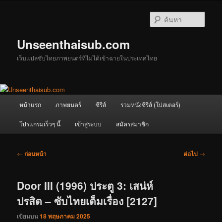
ข้าม
ไป
ค้นหา
ยัง
เนื้อหา
Unseenthaisub.com
หลัก
เว็บแปลซับไทยภาพยนตร์ที่ไม่ได้เข้าฉายในประเทศไทย
เมนู
หน้าแรก
ภาพยนตร์
ซีรีส์
รวมหนังซีรีส์ (โปสเตอร์)
หลัก
โปรแกรมเร็วๆ นี้
เข้าสู่ระบบ
สมัครสมาชิก
เมนู
←
ก่อนหน้า
ต่อไป
→
นำทาง
เรื่อง
Door III (1996) ประตู 3: เสน่ห์
ปรสิต – ซับไทยเต็มเรื่อง [2127]
เขียนบน
18 พฤษภาคม 2025