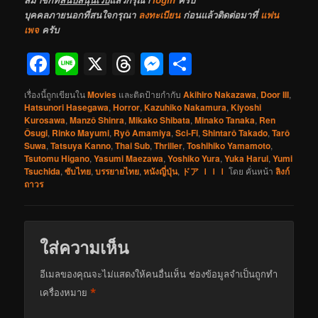
บุคคลภายนอกที่สนใจกรุณา
ลงทะเบียน
ก่อนแล้วติดต่อมาที่
แฟน
เพจ
ครับ
Facebook
Line
X
Threads
Messenger
Share
เรื่องนี้ถูกเขียนใน
Movies
และติดป้ายกำกับ
Akihiro Nakazawa
,
Door III
,
Hatsunori Hasegawa
,
Horror
,
Kazuhiko Nakamura
,
Kiyoshi
Kurosawa
,
Manzô Shinra
,
Mikako Shibata
,
Minako Tanaka
,
Ren
Ôsugi
,
Rinko Mayumi
,
Ryô Amamiya
,
Sci-Fi
,
Shintarô Takado
,
Tarô
Suwa
,
Tatsuya Kanno
,
Thai Sub
,
Thriller
,
Toshihiko Yamamoto
,
Tsutomu Higano
,
Yasumi Maezawa
,
Yoshiko Yura
,
Yuka Harui
,
Yumi
Tsuchida
,
ซับไทย
,
บรรยายไทย
,
หนังญี่ปุ่น
,
ドア ＩＩＩ
โดย
คั่นหน้า
ลิงก์
ถาวร
ใส่ความเห็น
อีเมลของคุณจะไม่แสดงให้คนอื่นเห็น
ช่องข้อมูลจำเป็นถูกทำ
*
เครื่องหมาย