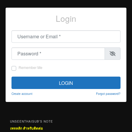
Login
Username or Email
*
Password
*
Remember Me
LOGIN
Create account
Forgot password?
UNSEENTHAISUB’S NOTE
เพจหลัก สำหรับติดต่อ