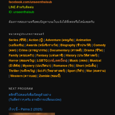
facebook.com/unseenthaisub
LINE สำหรับติดต่อ
ID: unseenthaisub
ต้องการสอบถามหรือพบปัญหาบนเว็บแจ้งได้ที่เพจหรือไลน์เลยครับ
หมวดหมู่ประเภทภาพยนตร์
Series (ซีรีส์)
|
Action (บู๊)
|
Adventure (ผจญภัย)
|
Animation
(แอนิเมชัน)
|
Awards (หนังชิงรางวัล)
|
Biography (ชีวประวัติ)
|
Comedy
(ตลก)
|
Crime (อาชญากรรม)
|
Documentary (สารคดี)
|
Drama (ชีวิต)
|
Family (ครอบครัว)
|
Fantasy (แฟนตาซี)
|
History (ประวัติศาสตร์)
|
Horror (สยองขวัญ)
|
LGBTQ (
เกย์
,
เลสเบี้ยน
)
|
Music (เพลง)
|
Musical
(มิวสิคัล)
|
Mystery (ปมปริศนา)
|
Romance (รัก)
|
Short (หนังสั้น)
|
Thriller (ระทึกขวัญ)
|
Sci-Fi (วิทยาศาสตร์)
|
Sport (กีฬา)
|
War (สงคราม)
|
Western (คาวบอย)
|
Zombie (ซอมบี้)
NEXT PROGRAM
คลิกที่โปสเตอร์เพื่อเปิดดูตัวอย่าง
(วันที่คร่าวๆ ครับ อาจมีการเปลี่ยนแปลง)
เร็วๆ นี้ – Palma 2 (2025)