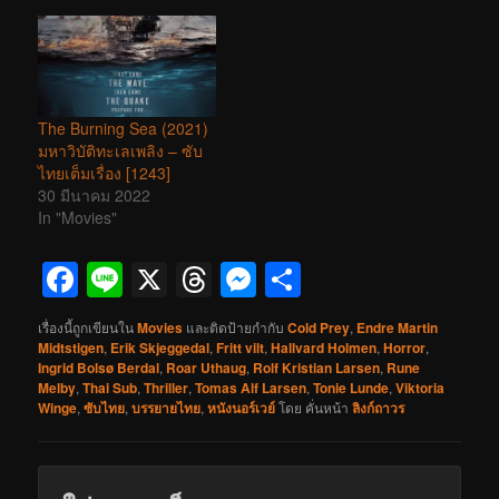
The Burning Sea (2021)
มหาวิบัติทะเลเพลิง – ซับ
ไทยเต็มเรื่อง [1243]
30 มีนาคม 2022
In "Movies"
Facebook
Line
X
Threads
Messenger
Share
เรื่องนี้ถูกเขียนใน
Movies
และติดป้ายกำกับ
Cold Prey
,
Endre Martin
Midtstigen
,
Erik Skjeggedal
,
Fritt vilt
,
Hallvard Holmen
,
Horror
,
Ingrid Bolsø Berdal
,
Roar Uthaug
,
Rolf Kristian Larsen
,
Rune
Melby
,
Thai Sub
,
Thriller
,
Tomas Alf Larsen
,
Tonie Lunde
,
Viktoria
Winge
,
ซับไทย
,
บรรยายไทย
,
หนังนอร์เวย์
โดย
คั่นหน้า
ลิงก์ถาวร