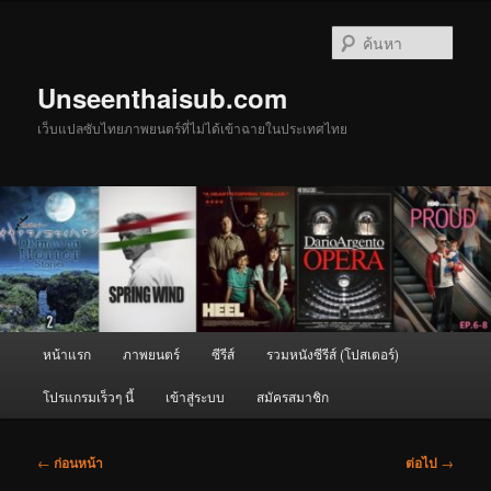
ข้าม
ไป
ค้นหา
ยัง
เนื้อหา
Unseenthaisub.com
หลัก
เว็บแปลซับไทยภาพยนตร์ที่ไม่ได้เข้าฉายในประเทศไทย
เมนู
หน้าแรก
ภาพยนตร์
ซีรีส์
รวมหนังซีรีส์ (โปสเตอร์)
หลัก
โปรแกรมเร็วๆ นี้
เข้าสู่ระบบ
สมัครสมาชิก
เมนู
←
ก่อนหน้า
ต่อไป
→
นำทาง