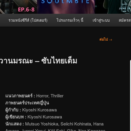
รวมหนังซีรีส์ (โปสเตอร์)
โปรแกรมเร็วๆ นี้
เข้าสู่ระบบ
สมัครส
ต่อไป
→
งวานมรณะ – ซับไทยเต็ม
แนวภาพยนตร์ :
Horror, Thriller
ภาพยนตร์ประเทศญี่ปุ่น
ผู้กำกับ :
Kiyoshi Kurosawa
ผู้เขียนบท :
Kiyoshi Kurosawa
นักแสดง :
Mutsuo Yoshioka, Seiichi Kohinata, Hana
Amano, Junpei Yasui, Kôji Seki, Giko, Noa Kawazoe,