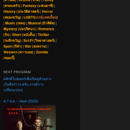
(ครอบครัว)
|
Fantasy (แฟนตาซี)
|
History (ประวัติศาสตร์)
|
Horror
(สยองขวัญ)
|
LGBTQ (
เกย์
,
เลสเบี้ยน
)
|
Music (เพลง)
|
Musical (มิวสิคัล)
|
Mystery (ปมปริศนา)
|
Romance
(รัก)
|
Short (หนังสั้น)
|
Thriller
(ระทึกขวัญ)
|
Sci-Fi (วิทยาศาสตร์)
|
Sport (กีฬา)
|
War (สงคราม)
|
Western (คาวบอย)
|
Zombie
(ซอมบี้)
NEXT PROGRAM
คลิกที่โปสเตอร์เพื่อเปิดดูตัวอย่าง
(วันที่คร่าวๆ ครับ อาจมีการ
เปลี่ยนแปลง)
ศ 7 ส.ค. – Heel (2025)