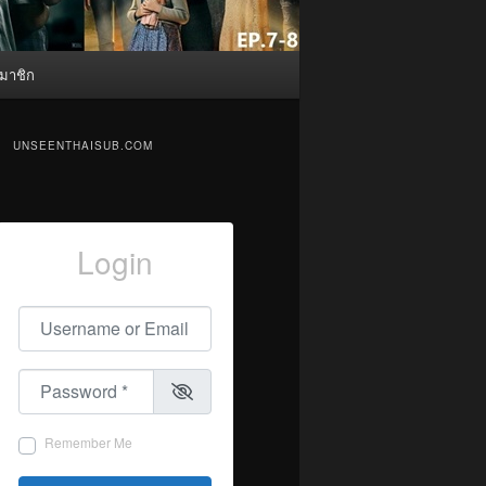
มาชิก
UNSEENTHAISUB.COM
Login
Username or Email
*
Password
*
Remember Me