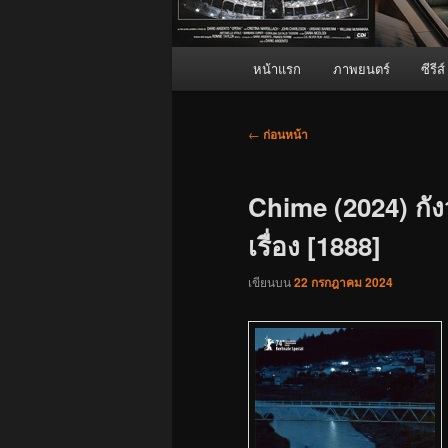
เมนู
หน้าแรก
ภาพยนตร์
ซีรีส์
หลัก
เมนู
←
ก่อนหน้า
นำทาง
เรื่อง
Chime (2024) กั
เรื่อง [1888]
เขียนบน
22 กรกฎาคม 2024