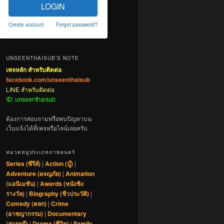
LOGIN
Create account
Forgot password?
UNSEENTHAISUB’S NOTE
เพจหลัก สำหรับติดต่อ
facebook.com/unseenthaisub
LINE สำหรับติดต่อ
ID: unseenthaisub
ต้องการสอบถามหรือพบปัญหาบน
เว็บแจ้งได้ที่เพจหรือไลน์เลยครับ
หมวดหมู่ประเภทภาพยนตร์
Series (ซีรีส์)
|
Action (บู๊)
|
Adventure (ผจญภัย)
|
Animation
(แอนิเมชัน)
|
Awards (หนังชิง
รางวัล)
|
Biography (ชีวประวัติ)
|
Comedy (ตลก)
|
Crime
(อาชญากรรม)
|
Documentary
(สารคดี)
|
Drama (ชีวิต)
|
Family