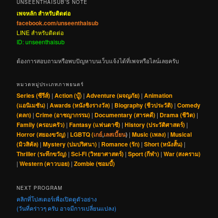
UNSEENTHAISUB’S NOTE
เพจหลัก สำหรับติดต่อ
facebook.com/unseenthaisub
LINE สำหรับติดต่อ
ID: unseenthaisub
ต้องการสอบถามหรือพบปัญหาบนเว็บแจ้งได้ที่เพจหรือไลน์เลยครับ
หมวดหมู่ประเภทภาพยนตร์
Series (ซีรีส์)
|
Action (บู๊)
|
Adventure (ผจญภัย)
|
Animation
(แอนิเมชัน)
|
Awards (หนังชิงรางวัล)
|
Biography (ชีวประวัติ)
|
Comedy
(ตลก)
|
Crime (อาชญากรรม)
|
Documentary (สารคดี)
|
Drama (ชีวิต)
|
Family (ครอบครัว)
|
Fantasy (แฟนตาซี)
|
History (ประวัติศาสตร์)
|
Horror (สยองขวัญ)
|
LGBTQ (
เกย์
,
เลสเบี้ยน
)
|
Music (เพลง)
|
Musical
(มิวสิคัล)
|
Mystery (ปมปริศนา)
|
Romance (รัก)
|
Short (หนังสั้น)
|
Thriller (ระทึกขวัญ)
|
Sci-Fi (วิทยาศาสตร์)
|
Sport (กีฬา)
|
War (สงคราม)
|
Western (คาวบอย)
|
Zombie (ซอมบี้)
NEXT PROGRAM
คลิกที่โปสเตอร์เพื่อเปิดดูตัวอย่าง
(วันที่คร่าวๆ ครับ อาจมีการเปลี่ยนแปลง)