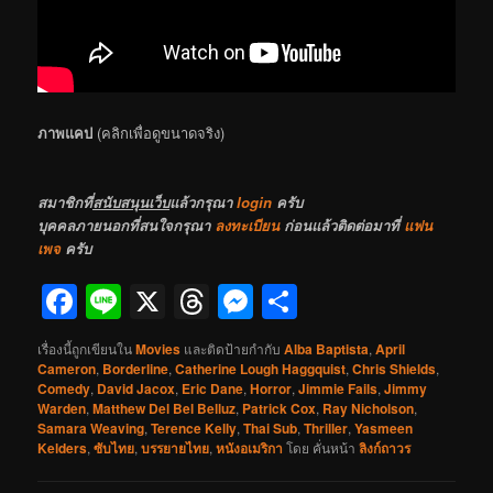
ภาพแคป
(คลิกเพื่อดูขนาดจริง)
สมาชิกที่
สนับสนุนเว็บ
แล้วกรุณา
login
ครับ
บุคคลภายนอกที่สนใจกรุณา
ลงทะเบียน
ก่อนแล้วติดต่อมาที่
แฟน
เพจ
ครับ
Facebook
Line
X
Threads
Messenger
Share
เรื่องนี้ถูกเขียนใน
Movies
และติดป้ายกำกับ
Alba Baptista
,
April
Cameron
,
Borderline
,
Catherine Lough Haggquist
,
Chris Shields
,
Comedy
,
David Jacox
,
Eric Dane
,
Horror
,
Jimmie Fails
,
Jimmy
Warden
,
Matthew Del Bel Belluz
,
Patrick Cox
,
Ray Nicholson
,
Samara Weaving
,
Terence Kelly
,
Thai Sub
,
Thriller
,
Yasmeen
Kelders
,
ซับไทย
,
บรรยายไทย
,
หนังอเมริกา
โดย
คั่นหน้า
ลิงก์ถาวร