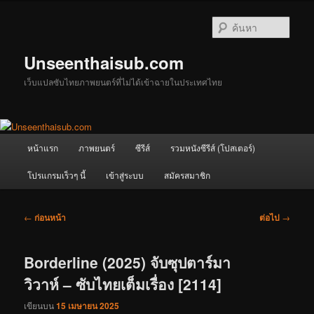
ข้าม
ไป
ค้นหา
ยัง
เนื้อหา
Unseenthaisub.com
หลัก
เว็บแปลซับไทยภาพยนตร์ที่ไม่ได้เข้าฉายในประเทศไทย
เมนู
หน้าแรก
ภาพยนตร์
ซีรีส์
รวมหนังซีรีส์ (โปสเตอร์)
หลัก
โปรแกรมเร็วๆ นี้
เข้าสู่ระบบ
สมัครสมาชิก
เมนู
←
ก่อนหน้า
ต่อไป
→
นำทาง
เรื่อง
Borderline (2025) จับซุปตาร์มา
วิวาห์ – ซับไทยเต็มเรื่อง [2114]
เขียนบน
15 เมษายน 2025