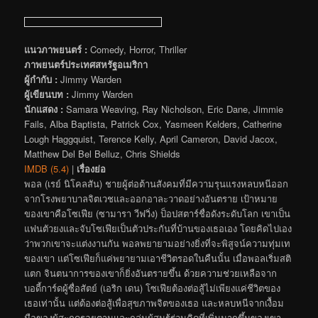
แนวภาพยนตร์ :
Comedy, Horror, Thriller
ภาพยนตร์ประเทศสหรัฐอเมริกา
ผู้กำกับ :
Jimmy Warden
ผู้เขียนบท :
Jimmy Warden
นักแสดง :
Samara Weaving, Ray Nicholson, Eric Dane, Jimmie
Fails, Alba Baptista, Patrick Cox, Yasmeen Kelders, Catherine
Lough Haggquist, Terence Kelly, April Cameron, David Jacox,
Matthew Del Bel Belluz, Chris Shields
IMDB (5.4)
|
เรื่องย่อ
พอล (เรย์ นิโคลสัน) ชายผู้ต่อต้านสังคมที่มีความรุนแรงหลบหนีออก
จากโรงพยาบาลจิตเวชและออกอาละวาดอย่างอันตราย เป้าหมาย
ของเขาคือโซเฟีย (ซามารา วีฟวิ่ง) ป็อปสตาร์ชื่อดังระดับโลก เขาเป็น
แฟนตัวยงและจับโซเฟียเป็นตัวประกันที่บ้านของเธอเอง โดยคิดไปเอง
ว่าพวกเขาจะแต่งงานกัน พอลพยายามอย่างยิ่งที่จะพิสูจน์ความทุ่มเท
ของเขา แต่โซเฟียก็แค่พยายามเอาชีวิตรอดในคืนนั้น เมื่อพอลเริ่มสติ
แตก จินตนาการของเขาก็ยิ่งอันตรายขึ้น ด้วยความช่วยเหลือจาก
บอดี้การ์ดผู้ซื่อสัตย์ (เอริก เดน) โซเฟียต้องต่อสู้ไม่เพียงแค่ชีวิตของ
เธอเท่านั้น แต่ต้องต่อสู้เพื่อสุขภาพจิตของเธอ และหลบหนีจากเงื้อม
มือของผู้สะกดรอยตามและกลุ่มผู้สมรู้ร่วมคิดที่เพิ่มมากขึ้นของเขา