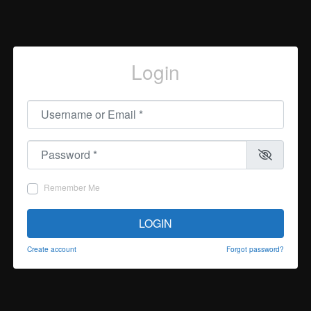
Login
Username or Email
*
Password
*
Remember Me
LOGIN
Create account
Forgot password?