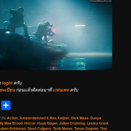
า
login
ครับ
ทะเบียน
ก่อนแล้วติดต่อมาที่
แฟนเพจ
ครับ
reads
Messenger
Share
ำกับ
Action
,
Amsterdamned II
,
Bas Keijzer
,
Dick Maas
,
Dunya
lly Mae Brood
,
Horror
,
Huub Stapel
,
Julian Cruiming
,
Lesley Grant
,
uben Brinkman
,
Steef Cuijpers
,
Tarik Moree
,
Tatum Dagelet
,
Thai