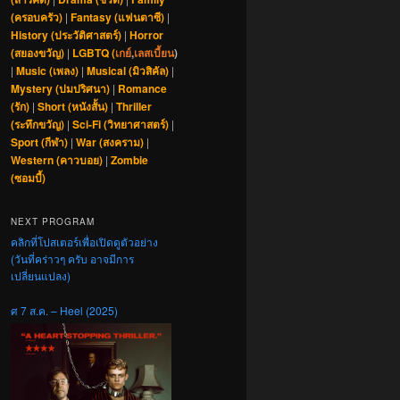
(ครอบครัว)
|
Fantasy (แฟนตาซี)
|
History (ประวัติศาสตร์)
|
Horror
(สยองขวัญ)
|
LGBTQ (
เกย์
,
เลสเบี้ยน
)
|
Music (เพลง)
|
Musical (มิวสิคัล)
|
Mystery (ปมปริศนา)
|
Romance
(รัก)
|
Short (หนังสั้น)
|
Thriller
(ระทึกขวัญ)
|
Sci-Fi (วิทยาศาสตร์)
|
Sport (กีฬา)
|
War (สงคราม)
|
Western (คาวบอย)
|
Zombie
(ซอมบี้)
NEXT PROGRAM
คลิกที่โปสเตอร์เพื่อเปิดดูตัวอย่าง
(วันที่คร่าวๆ ครับ อาจมีการ
เปลี่ยนแปลง)
ศ 7 ส.ค. – Heel (2025)