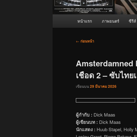
เมนู
หน้าแรก
ภาพยนตร์
ซีรีส์
หลัก
เมนู
←
ก่อนหน้า
นำทาง
เรื่อง
Amsterdamned II 
เชือด 2 – ซับไทยเต
เขียนบน
29 มีนาคม 2026
ผู้กำกับ :
Dick Maas
ผู้เขียนบท :
Dick Maas
นักแสดง :
Huub Stapel, Holly 
Lesley Grant, Pierre Bokma, F