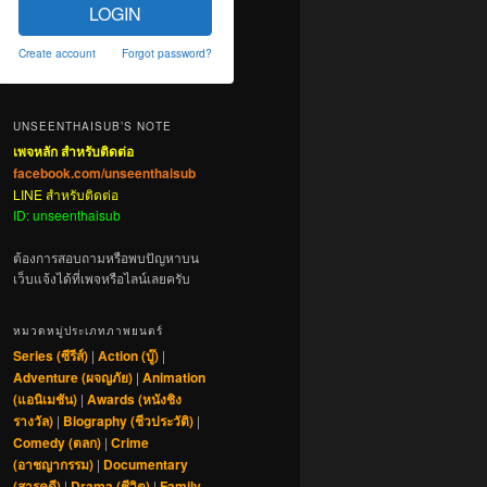
LOGIN
Create account
Forgot password?
UNSEENTHAISUB’S NOTE
เพจหลัก สำหรับติดต่อ
facebook.com/unseenthaisub
LINE สำหรับติดต่อ
ID: unseenthaisub
ต้องการสอบถามหรือพบปัญหาบน
เว็บแจ้งได้ที่เพจหรือไลน์เลยครับ
หมวดหมู่ประเภทภาพยนตร์
Series (ซีรีส์)
|
Action (บู๊)
|
Adventure (ผจญภัย)
|
Animation
(แอนิเมชัน)
|
Awards (หนังชิง
รางวัล)
|
Biography (ชีวประวัติ)
|
Comedy (ตลก)
|
Crime
(อาชญากรรม)
|
Documentary
(สารคดี)
|
Drama (ชีวิต)
|
Family