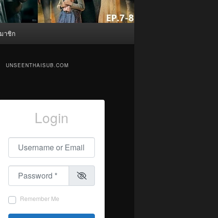
มาชิก
UNSEENTHAISUB.COM
Login
Username or Email
*
Password
*
Remember Me