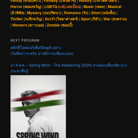
Family (ครอบครัว)
|
Fantasy (แฟนตาซี)
|
History (ประวัติศาสตร์)
|
Horror (สยองขวัญ)
|
LGBTQ (
เกย์
,
เลสเบี้ยน
)
|
Music (เพลง)
|
Musical
(มิวสิคัล)
|
Mystery (ปมปริศนา)
|
Romance (รัก)
|
Short (หนังสั้น)
|
Thriller (ระทึกขวัญ)
|
Sci-Fi (วิทยาศาสตร์)
|
Sport (กีฬา)
|
War (สงคราม)
|
Western (คาวบอย)
|
Zombie (ซอมบี้)
NEXT PROGRAM
คลิกที่โปสเตอร์เพื่อเปิดดูตัวอย่าง
(วันที่คร่าวๆ ครับ อาจมีการเปลี่ยนแปลง)
อา 9 ส.ค. – Spring Wind – The Awakening (2026) สายลมเปลี่ยนทิศ ปวง
ประชาตื่นรู้