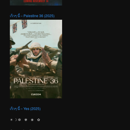
เร็วๆ นี้ – Palestine 36 (2025)
เร็วๆ นี้ – Yes (2025)
☀︎ ☽ ❁ ✾ ❀ ✿