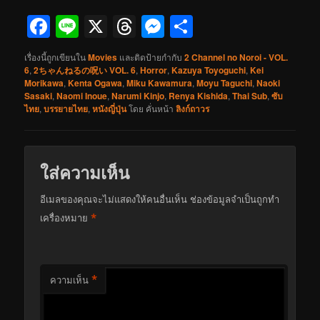
Facebook
Line
X
Threads
Messenger
Share
เรื่องนี้ถูกเขียนใน
Movies
และติดป้ายกำกับ
2 Channel no Noroi - VOL.
6
,
2ちゃんねるの呪い VOL. 6
,
Horror
,
Kazuya Toyoguchi
,
Kei
Morikawa
,
Kenta Ogawa
,
Miku Kawamura
,
Moyu Taguchi
,
Naoki
Sasaki
,
Naomi Inoue
,
Narumi Kinjo
,
Renya Kishida
,
Thai Sub
,
ซับ
ไทย
,
บรรยายไทย
,
หนังญี่ปุ่น
โดย
คั่นหน้า
ลิงก์ถาวร
ใส่ความเห็น
อีเมลของคุณจะไม่แสดงให้คนอื่นเห็น
ช่องข้อมูลจำเป็นถูกทำ
*
เครื่องหมาย
*
ความเห็น