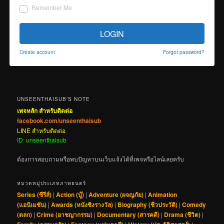
Remember Me
LOGIN
Create account
Forgot password?
UNSEENTHAISUB’S NOTE
เพจหลัก สำหรับติดต่อ
facebook.com/unseenthaisub
LINE สำหรับติดต่อ
ID: unseenthaisub
ต้องการสอบถามหรือพบปัญหาบนเว็บแจ้งได้ที่เพจหรือไลน์เลยครับ
หมวดหมู่ประเภทภาพยนตร์
Series (ซีรีส์)
|
Action (บู๊)
|
Adventure (ผจญภัย)
|
Animation
(แอนิเมชัน)
|
Awards (หนังชิงรางวัล)
|
Biography (ชีวประวัติ)
|
Comedy
(ตลก)
|
Crime (อาชญากรรม)
|
Documentary (สารคดี)
|
Drama (ชีวิต)
|