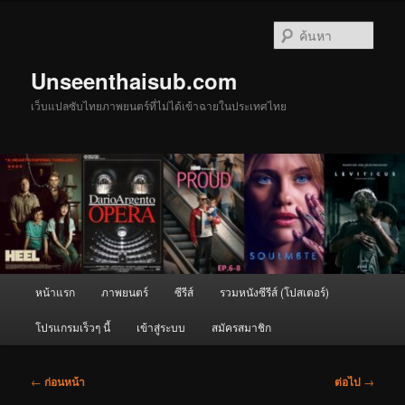
ข้าม
ไป
ค้นหา
ยัง
เนื้อหา
Unseenthaisub.com
หลัก
เว็บแปลซับไทยภาพยนตร์ที่ไม่ได้เข้าฉายในประเทศไทย
เมนู
หน้าแรก
ภาพยนตร์
ซีรีส์
รวมหนังซีรีส์ (โปสเตอร์)
หลัก
โปรแกรมเร็วๆ นี้
เข้าสู่ระบบ
สมัครสมาชิก
เมนู
←
ก่อนหน้า
ต่อไป
→
นำทาง