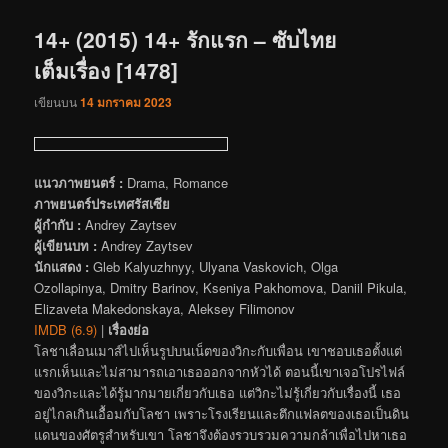
เรื่อง
14+ (2015) 14+ รักแรก – ซับไทย
เต็มเรื่อง [1478]
เขียนบน
14 มกราคม 2023
แนวภาพยนตร์ :
Drama, Romance
ภาพยนตร์ประเทศรัสเซีย
ผู้กำกับ :
Andrey Zaytsev
ผู้เขียนบท :
Andrey Zaytsev
นักแสดง :
Gleb Kalyuzhnyy, Ulyana Vaskovich, Olga
Ozollapinya, Dmitry Barinov, Kseniya Pakhomova, Daniil Pikula,
Elizaveta Makedonskaya, Aleksey Filimonov
IMDB (6.9)
|
เรื่องย่อ
โลชาเลื่อนเมาส์ไปเห็นรูปบนเน็ตของวิกะกับเพื่อน เขาชอบเธอตั้งแต่
แรกเห็นและไม่สามารถเอาเธอออกจากหัวได้ ตอนนี้เขาเจอโปรไฟล์
ของวิกะและได้รู้มากมายเกี่ยวกับเธอ แต่วิกะไม่รู้เกี่ยวกับเรื่องนี้ เธอ
อยู่ไกลเกินเอื้อมกับโลชา เพราะโรงเรียนและตึกแฟลตของเธอเป็นดิน
แดนของศัตรูสำหรับเขา โลชาจึงต้องรวบรวมความกล้าเพื่อไปหาเธอ