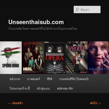
ข้าม
ไป
ค้นหา
ยัง
เนื้อหา
Unseenthaisub.com
หลัก
เว็บแปลซับไทยภาพยนตร์ที่ไม่ได้เข้าฉายในประเทศไทย
เมนู
หน้าแรก
ภาพยนตร์
ซีรีส์
รวมหนังซีรีส์ (โปสเตอร์)
หลัก
โปรแกรมเร็วๆ นี้
เข้าสู่ระบบ
สมัครสมาชิก
เมนู
←
ก่อนหน้า
ต่อไป
→
นำทาง