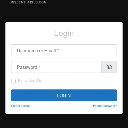
UNSEENTHAISUB.COM
Login
Username or Email
*
Password
*
Remember Me
LOGIN
Create account
Forgot password?