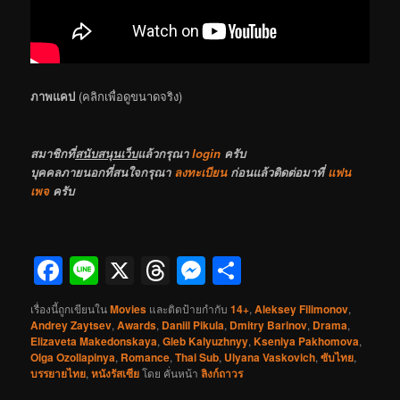
ภาพแคป
(คลิกเพื่อดูขนาดจริง)
สมาชิกที่
สนับสนุนเว็บ
แล้วกรุณา
login
ครับ
บุคคลภายนอกที่สนใจกรุณา
ลงทะเบียน
ก่อนแล้วติดต่อมาที่
แฟน
เพจ
ครับ
Facebook
Line
X
Threads
Messenger
Share
เรื่องนี้ถูกเขียนใน
Movies
และติดป้ายกำกับ
14+
,
Aleksey Filimonov
,
Andrey Zaytsev
,
Awards
,
Daniil Pikula
,
Dmitry Barinov
,
Drama
,
Elizaveta Makedonskaya
,
Gleb Kalyuzhnyy
,
Kseniya Pakhomova
,
Olga Ozollapinya
,
Romance
,
Thai Sub
,
Ulyana Vaskovich
,
ซับไทย
,
บรรยายไทย
,
หนังรัสเซีย
โดย
คั่นหน้า
ลิงก์ถาวร