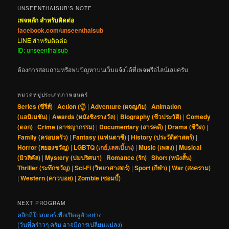
UNSEENTHAISUB’S NOTE
เพจหลัก สำหรับติดต่อ
facebook.com/unseenthaisub
LINE สำหรับติดต่อ
ID: unseenthaisub
ต้องการสอบถามหรือพบปัญหาบนเว็บแจ้งได้ที่เพจหรือไลน์เลยครับ
หมวดหมู่ประเภทภาพยนตร์
Series (ซีรีส์)
|
Action (บู๊)
|
Adventure (ผจญภัย)
|
Animation
(แอนิเมชัน)
|
Awards (หนังชิงรางวัล)
|
Biography (ชีวประวัติ)
|
Comedy
(ตลก)
|
Crime (อาชญากรรม)
|
Documentary (สารคดี)
|
Drama (ชีวิต)
|
Family (ครอบครัว)
|
Fantasy (แฟนตาซี)
|
History (ประวัติศาสตร์)
|
Horror (สยองขวัญ)
|
LGBTQ (
เกย์
,
เลสเบี้ยน
)
|
Music (เพลง)
|
Musical
(มิวสิคัล)
|
Mystery (ปมปริศนา)
|
Romance (รัก)
|
Short (หนังสั้น)
|
Thriller (ระทึกขวัญ)
|
Sci-Fi (วิทยาศาสตร์)
|
Sport (กีฬา)
|
War (สงคราม)
|
Western (คาวบอย)
|
Zombie (ซอมบี้)
NEXT PROGRAM
คลิกที่โปสเตอร์เพื่อเปิดดูตัวอย่าง
(วันที่คร่าวๆ ครับ อาจมีการเปลี่ยนแปลง)