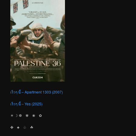
เร็วๆ นี้ – Apartment 1303 (2007)
เร็วๆ นี้ – Yes (2025)
☀︎ ☽ ❁ ✾ ❀ ✿
✤ ♣︎ ♧ ☘︎