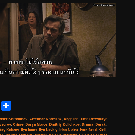
reads
Messenger
Share
nder Korshunov
,
Alexandr Korotkov
,
Angelina Rimashevskaya
,
vzorov
,
Crime
,
Darya Moroz
,
Dmitriy Kulichkov
,
Drama
,
Durak
,
dey Kobzev
,
Ilya Isaev
,
Ilya Lovkiy
,
Irina Nizina
,
Ivan Bred
,
Kirill
,
,
,
,