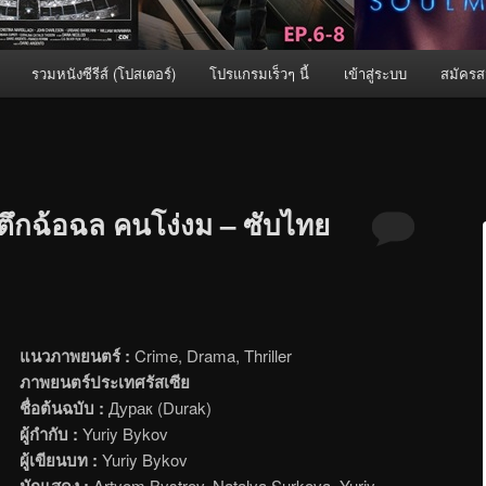
รวมหนังซีรีส์ (โปสเตอร์)
โปรแกรมเร็วๆ นี้
เข้าสู่ระบบ
สมัครส
ตึกฉ้อฉล คนโง่งม – ซับไทย
แนวภาพยนตร์ :
Crime, Drama, Thriller
ภาพยนตร์ประเทศรัสเซีย
ชื่อต้นฉบับ :
Дурак (Durak)
ผู้กำกับ :
Yuriy Bykov
ผู้เขียนบท :
Yuriy Bykov
นักแสดง :
Artyom Bystrov, Natalya Surkova, Yuriy