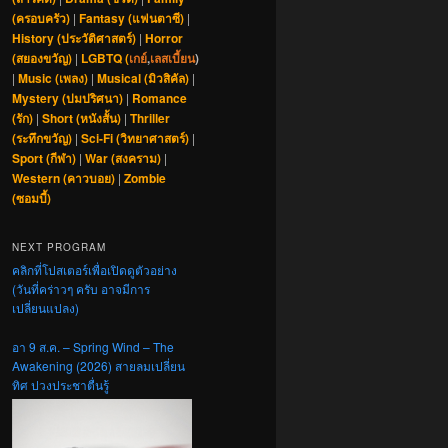
(ครอบครัว)
|
Fantasy (แฟนตาซี)
|
History (ประวัติศาสตร์)
|
Horror
(สยองขวัญ)
|
LGBTQ (
เกย์
,
เลสเบี้ยน
)
|
Music (เพลง)
|
Musical (มิวสิคัล)
|
Mystery (ปมปริศนา)
|
Romance
(รัก)
|
Short (หนังสั้น)
|
Thriller
(ระทึกขวัญ)
|
Sci-Fi (วิทยาศาสตร์)
|
Sport (กีฬา)
|
War (สงคราม)
|
Western (คาวบอย)
|
Zombie
(ซอมบี้)
NEXT PROGRAM
คลิกที่โปสเตอร์เพื่อเปิดดูตัวอย่าง
(วันที่คร่าวๆ ครับ อาจมีการ
เปลี่ยนแปลง)
อา 9 ส.ค. – Spring Wind – The
Awakening (2026) สายลมเปลี่ยน
ทิศ ปวงประชาตื่นรู้