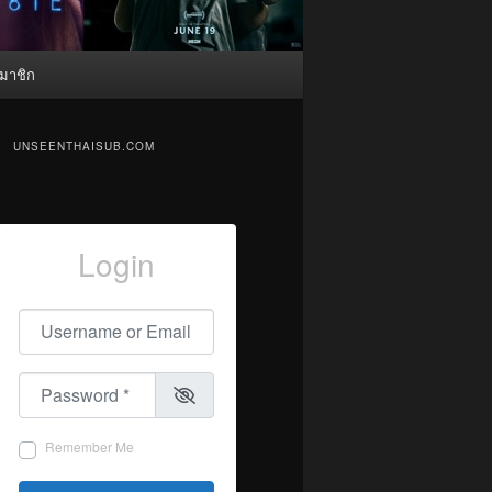
มาชิก
UNSEENTHAISUB.COM
Login
Username or Email
*
Password
*
Remember Me