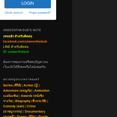
LOGIN
Create account
Forgot password?
UNSEENTHAISUB’S NOTE
เพจหลัก สำหรับติดต่อ
facebook.com/unseenthaisub
LINE สำหรับติดต่อ
ID: unseenthaisub
ต้องการสอบถามหรือพบปัญหาบน
เว็บแจ้งได้ที่เพจหรือไลน์เลยครับ
หมวดหมู่ประเภทภาพยนตร์
Series (ซีรีส์)
|
Action (บู๊)
|
Adventure (ผจญภัย)
|
Animation
(แอนิเมชัน)
|
Awards (หนังชิง
รางวัล)
|
Biography (ชีวประวัติ)
|
Comedy (ตลก)
|
Crime
(อาชญากรรม)
|
Documentary
(สารคดี)
|
Drama (ชีวิต)
|
Family