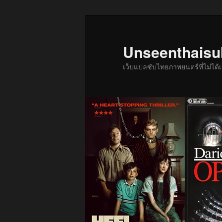
ข้าม
ข้าม
ไป
ไป
ยัง
บทความ
Unseenthais
เนื้อหา
รอง
เว็บแปลซับไทยภาพยนตร์ที่ไม่ไ
หลัก