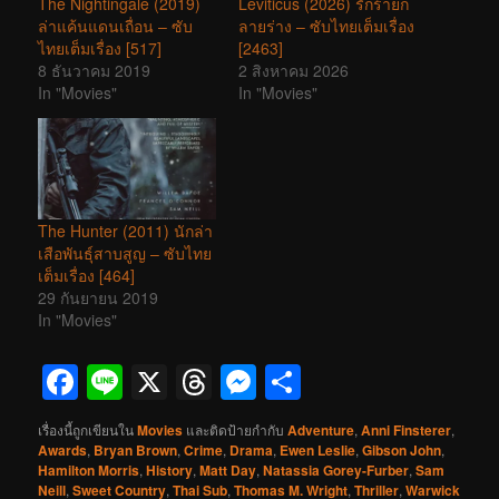
The Nightingale (2019)
Leviticus (2026) รักร้ายก
ล่าแค้นแดนเถื่อน – ซับ
ลายร่าง – ซับไทยเต็มเรื่อง
ไทยเต็มเรื่อง [517]
[2463]
8 ธันวาคม 2019
2 สิงหาคม 2026
In "Movies"
In "Movies"
The Hunter (2011) นักล่า
เสือพันธุ์สาบสูญ – ซับไทย
เต็มเรื่อง [464]
29 กันยายน 2019
In "Movies"
Facebook
Line
X
Threads
Messenger
Share
เรื่องนี้ถูกเขียนใน
Movies
และติดป้ายกำกับ
Adventure
,
Anni Finsterer
,
Awards
,
Bryan Brown
,
Crime
,
Drama
,
Ewen Leslie
,
Gibson John
,
Hamilton Morris
,
History
,
Matt Day
,
Natassia Gorey-Furber
,
Sam
Neill
,
Sweet Country
,
Thai Sub
,
Thomas M. Wright
,
Thriller
,
Warwick