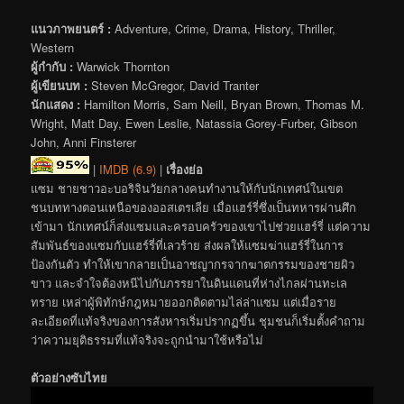
แนวภาพยนตร์ :
Adventure, Crime, Drama, History, Thriller,
Western
ผู้กำกับ :
Warwick Thornton
ผู้เขียนบท :
Steven McGregor, David Tranter
นักแสดง :
Hamilton Morris, Sam Neill, Bryan Brown, Thomas M.
Wright, Matt Day, Ewen Leslie, Natassia Gorey-Furber, Gibson
John, Anni Finsterer
|
IMDB (6.9)
|
เรื่องย่อ
แซม ชายชาวอะบอริจินวัยกลางคนทำงานให้กับนักเทศน์ในเขต
ชนบททางตอนเหนือของออสเตรเลีย เมื่อแฮร์รี่ซึ่งเป็นทหารผ่านศึก
เข้ามา นักเทศน์ก็ส่งแซมและครอบครัวของเขาไปช่วยแฮร์รี่ แต่ความ
สัมพันธ์ของแซมกับแฮร์รี่ที่เลวร้าย ส่งผลให้แซมฆ่าแฮร์รี่ในการ
ป้องกันตัว ทำให้เขากลายเป็นอาชญากรจากฆาตกรรมของชายผิว
ขาว และจำใจต้องหนีไปกับภรรยาในดินแดนที่ห่างไกลผ่านทะเล
ทราย เหล่าผู้พิทักษ์กฎหมายออกติดตามไล่ล่าแซม แต่เมื่อราย
ละเอียดที่แท้จริงของการสังหารเริ่มปรากฏขึ้น ชุมชนก็เริ่มตั้งคำถาม
ว่าความยุติธรรมที่แท้จริงจะถูกนำมาใช้หรือไม่
ตัวอย่างซับไทย