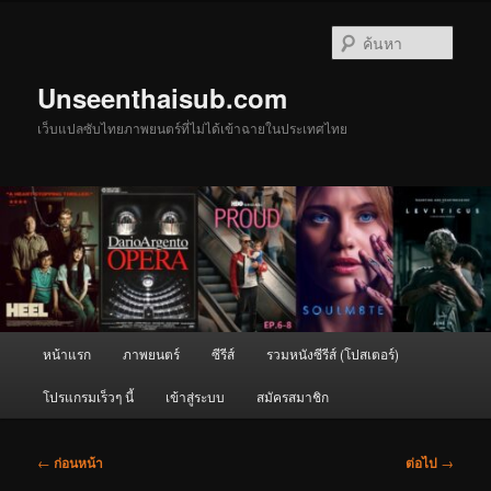
ข้าม
ไป
ค้นหา
ยัง
เนื้อหา
Unseenthaisub.com
หลัก
เว็บแปลซับไทยภาพยนตร์ที่ไม่ได้เข้าฉายในประเทศไทย
เมนู
หน้าแรก
ภาพยนตร์
ซีรีส์
รวมหนังซีรีส์ (โปสเตอร์)
หลัก
โปรแกรมเร็วๆ นี้
เข้าสู่ระบบ
สมัครสมาชิก
เมนู
←
ก่อนหน้า
ต่อไป
→
นำทาง