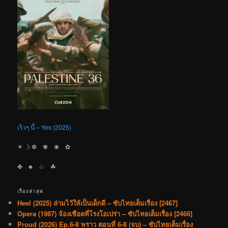
เร็วๆ นี้ – Yes (2025)
☀︎ ☽ ❁ ✾ ❀ ✿
✤ ♣︎ ♧ ☘︎
เรื่องล่าสุด
Heel (2025) ล่ามไว้ให้เป็นเด็กดี – ซับไทยเต็มเรื่อง [2467]
Opera (1987) จ้องเชือดที่โรงโอเปร่า – ซับไทยเต็มเรื่อง [2466]
Proud (2026) Ep.6-8 พราว ตอนที่ 6-8 (จบ) – ซับไทยเต็มเรื่อง