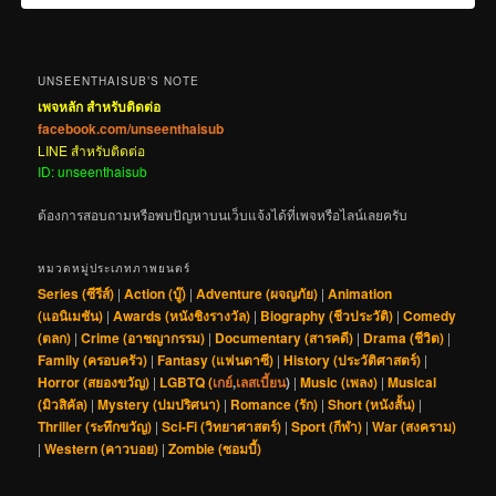
UNSEENTHAISUB’S NOTE
เพจหลัก สำหรับติดต่อ
facebook.com/unseenthaisub
LINE สำหรับติดต่อ
ID: unseenthaisub
ต้องการสอบถามหรือพบปัญหาบนเว็บแจ้งได้ที่เพจหรือไลน์เลยครับ
หมวดหมู่ประเภทภาพยนตร์
Series (ซีรีส์)
|
Action (บู๊)
|
Adventure (ผจญภัย)
|
Animation
(แอนิเมชัน)
|
Awards (หนังชิงรางวัล)
|
Biography (ชีวประวัติ)
|
Comedy
(ตลก)
|
Crime (อาชญากรรม)
|
Documentary (สารคดี)
|
Drama (ชีวิต)
|
Family (ครอบครัว)
|
Fantasy (แฟนตาซี)
|
History (ประวัติศาสตร์)
|
Horror (สยองขวัญ)
|
LGBTQ (
เกย์
,
เลสเบี้ยน
)
|
Music (เพลง)
|
Musical
(มิวสิคัล)
|
Mystery (ปมปริศนา)
|
Romance (รัก)
|
Short (หนังสั้น)
|
Thriller (ระทึกขวัญ)
|
Sci-Fi (วิทยาศาสตร์)
|
Sport (กีฬา)
|
War (สงคราม)
|
Western (คาวบอย)
|
Zombie (ซอมบี้)