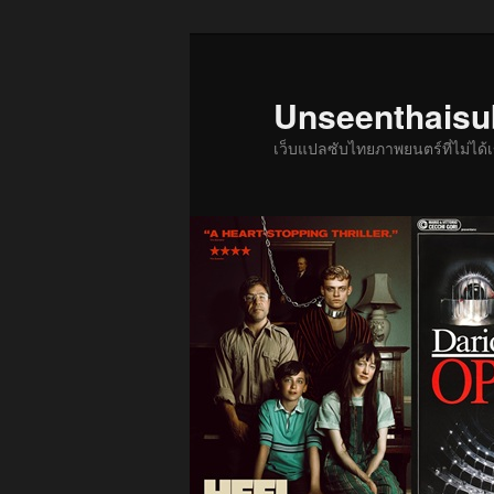
ข้าม
ข้าม
ไป
ไป
ยัง
บทความ
Unseenthais
เนื้อหา
รอง
เว็บแปลซับไทยภาพยนตร์ที่ไม่ไ
หลัก