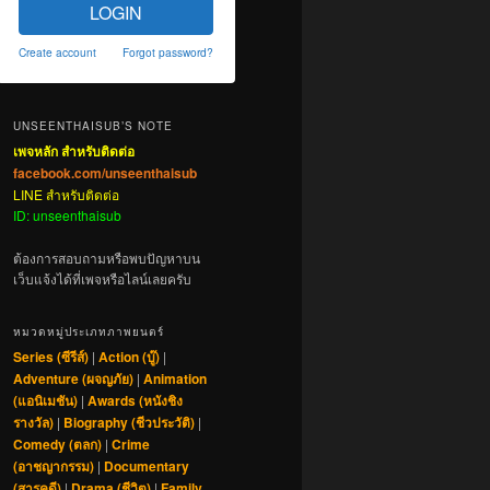
LOGIN
Create account
Forgot password?
UNSEENTHAISUB’S NOTE
เพจหลัก สำหรับติดต่อ
facebook.com/unseenthaisub
LINE สำหรับติดต่อ
ID: unseenthaisub
ต้องการสอบถามหรือพบปัญหาบน
เว็บแจ้งได้ที่เพจหรือไลน์เลยครับ
หมวดหมู่ประเภทภาพยนตร์
Series (ซีรีส์)
|
Action (บู๊)
|
Adventure (ผจญภัย)
|
Animation
(แอนิเมชัน)
|
Awards (หนังชิง
รางวัล)
|
Biography (ชีวประวัติ)
|
Comedy (ตลก)
|
Crime
(อาชญากรรม)
|
Documentary
(สารคดี)
|
Drama (ชีวิต)
|
Family