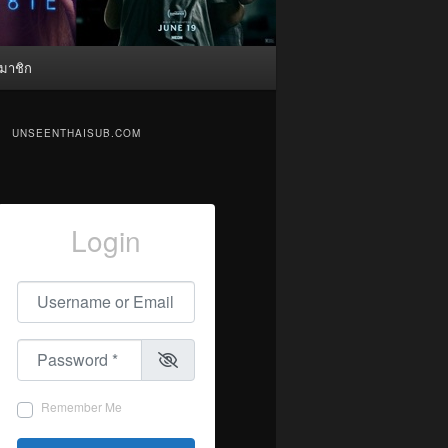
มาชิก
UNSEENTHAISUB.COM
Login
Username or Email
*
Password
*
Remember Me