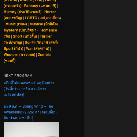
(ครอบครัว)
|
Fantasy (แฟนตาซี)
|
History (ประวัติศาสตร์)
|
Horror
(สยองขวัญ)
|
LGBTQ (
เกย์
,
เลสเบี้ยน
)
|
Music (เพลง)
|
Musical (มิวสิคัล)
|
Mystery (ปมปริศนา)
|
Romance
(รัก)
|
Short (หนังสั้น)
|
Thriller
(ระทึกขวัญ)
|
Sci-Fi (วิทยาศาสตร์)
|
Sport (กีฬา)
|
War (สงคราม)
|
Western (คาวบอย)
|
Zombie
(ซอมบี้)
NEXT PROGRAM
คลิกที่โปสเตอร์เพื่อเปิดดูตัวอย่าง
(วันที่คร่าวๆ ครับ อาจมีการ
เปลี่ยนแปลง)
อา 9 ส.ค. – Spring Wind – The
Awakening (2026) สายลมเปลี่ยน
ทิศ ปวงประชาตื่นรู้