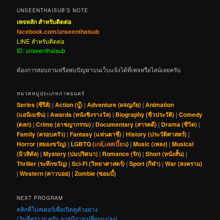
UNSEENTHAISUB’S NOTE
เพจหลัก สำหรับติดต่อ
facebook.com/unseenthaisub
LINE สำหรับติดต่อ
ID: unseenthaisub
ต้องการสอบถามหรือพบปัญหาบนเว็บแจ้งได้ที่เพจหรือไลน์เลยครับ
หมวดหมู่ประเภทภาพยนตร์
Series (ซีรีส์)
|
Action (บู๊)
|
Adventure (ผจญภัย)
|
Animation
(แอนิเมชัน)
|
Awards (หนังชิงรางวัล)
|
Biography (ชีวประวัติ)
|
Comedy
(ตลก)
|
Crime (อาชญากรรม)
|
Documentary (สารคดี)
|
Drama (ชีวิต)
|
Family (ครอบครัว)
|
Fantasy (แฟนตาซี)
|
History (ประวัติศาสตร์)
|
Horror (สยองขวัญ)
|
LGBTQ (
เกย์
,
เลสเบี้ยน
)
|
Music (เพลง)
|
Musical
(มิวสิคัล)
|
Mystery (ปมปริศนา)
|
Romance (รัก)
|
Short (หนังสั้น)
|
Thriller (ระทึกขวัญ)
|
Sci-Fi (วิทยาศาสตร์)
|
Sport (กีฬา)
|
War (สงคราม)
|
Western (คาวบอย)
|
Zombie (ซอมบี้)
NEXT PROGRAM
คลิกที่โปสเตอร์เพื่อเปิดดูตัวอย่าง
(วันที่คร่าวๆ ครับ อาจมีการเปลี่ยนแปลง)