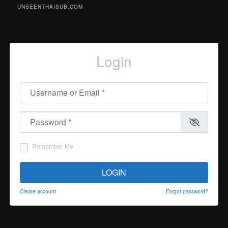
UNSEENTHAISUB.COM
Login
Username or Email
*
Password
*
Remember Me
LOGIN
Create account
Forgot password?