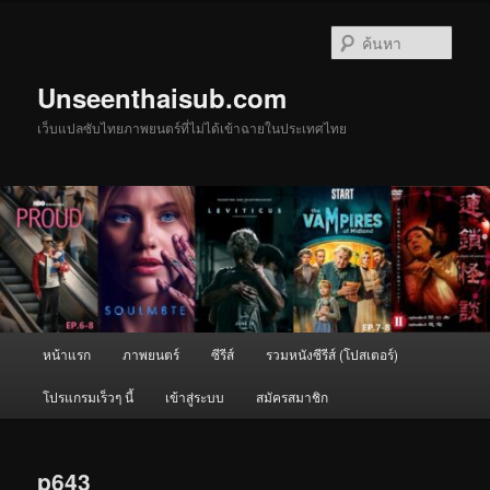
ข้าม
ไป
ค้นหา
ยัง
เนื้อหา
Unseenthaisub.com
หลัก
เว็บแปลซับไทยภาพยนตร์ที่ไม่ได้เข้าฉายในประเทศไทย
เมนู
หน้าแรก
ภาพยนตร์
ซีรีส์
รวมหนังซีรีส์ (โปสเตอร์)
หลัก
โปรแกรมเร็วๆ นี้
เข้าสู่ระบบ
สมัครสมาชิก
p643