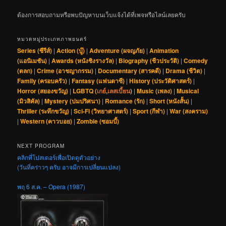
ต้องการสอบถามหรือพบปัญหาบนเว็บแจ้งได้ที่เพจหรือไลน์เลยครับ
หมวดหมู่ประเภทภาพยนตร์
Series (ซีรีส์)
|
Action (บู๊)
|
Adventure (ผจญภัย)
|
Animation
(แอนิเมชัน)
|
Awards (หนังชิงรางวัล)
|
Biography (ชีวประวัติ)
|
Comedy
(ตลก)
|
Crime (อาชญากรรม)
|
Documentary (สารคดี)
|
Drama (ชีวิต)
|
Family (ครอบครัว)
|
Fantasy (แฟนตาซี)
|
History (ประวัติศาสตร์)
|
Horror (สยองขวัญ)
|
LGBTQ (
เกย์
,
เลสเบี้ยน
)
|
Music (เพลง)
|
Musical
(มิวสิคัล)
|
Mystery (ปมปริศนา)
|
Romance (รัก)
|
Short (หนังสั้น)
|
Thriller (ระทึกขวัญ)
|
Sci-Fi (วิทยาศาสตร์)
|
Sport (กีฬา)
|
War (สงคราม)
|
Western (คาวบอย)
|
Zombie (ซอมบี้)
NEXT PROGRAM
คลิกที่โปสเตอร์เพื่อเปิดดูตัวอย่าง
(วันที่คร่าวๆ ครับ อาจมีการเปลี่ยนแปลง)
พฤ 6 ส.ค. – Opera (1987)