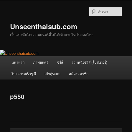
ข้าม
ไป
ค้นหา
ยัง
เนื้อหา
Unseenthaisub.com
หลัก
เว็บแปลซับไทยภาพยนตร์ที่ไม่ได้เข้าฉายในประเทศไทย
เมนู
หน้าแรก
ภาพยนตร์
ซีรีส์
รวมหนังซีรีส์ (โปสเตอร์)
หลัก
โปรแกรมเร็วๆ นี้
เข้าสู่ระบบ
สมัครสมาชิก
p550