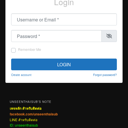
Login
Username or Email
*
Password
*
Remember Me
LOGIN
Create account
Forgot password?
UNSEENTHAISUB’S NOTE
เพจหลัก สำหรับติดต่อ
facebook.com/unseenthaisub
LINE สำหรับติดต่อ
ID: unseenthaisub