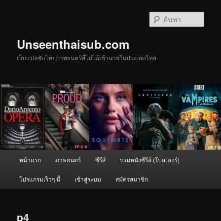
ข้าม
ไป
ค้นหา
ยัง
เนื้อหา
Unseenthaisub.com
หลัก
เว็บแปลซับไทยภาพยนตร์ที่ไม่ได้เข้าฉายในประเทศไทย
เมนู
หน้าแรก
ภาพยนตร์
ซีรีส์
รวมหนังซีรีส์ (โปสเตอร์)
หลัก
โปรแกรมเร็วๆ นี้
เข้าสู่ระบบ
สมัครสมาชิก
p4