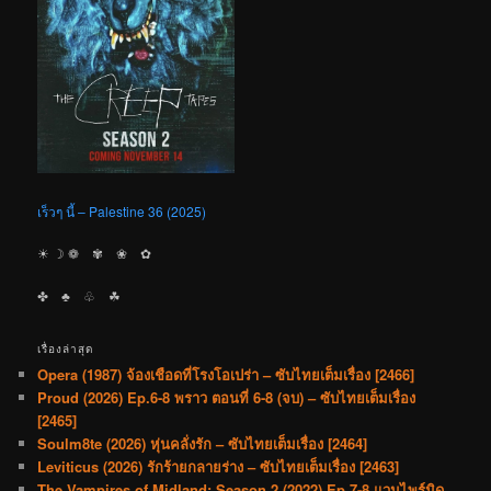
เร็วๆ นี้ – Palestine 36 (2025)
☀︎ ☽ ❁ ✾ ❀ ✿
✤ ♣︎ ♧ ☘︎
เรื่องล่าสุด
Opera (1987) จ้องเชือดที่โรงโอเปร่า – ซับไทยเต็มเรื่อง [2466]
Proud (2026) Ep.6-8 พราว ตอนที่ 6-8 (จบ) – ซับไทยเต็มเรื่อง
[2465]
Soulm8te (2026) หุ่นคลั่งรัก – ซับไทยเต็มเรื่อง [2464]
Leviticus (2026) รักร้ายกลายร่าง – ซับไทยเต็มเรื่อง [2463]
The Vampires of Midland: Season 2 (2022) Ep.7-8 แวมไพร์มิด