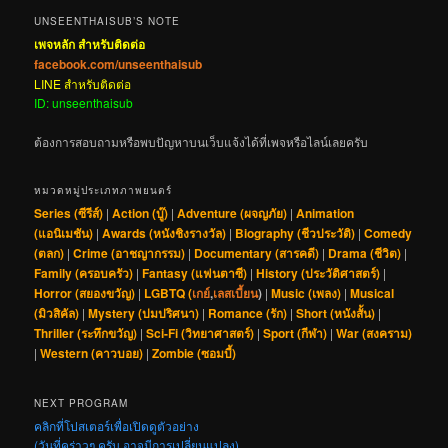
UNSEENTHAISUB’S NOTE
เพจหลัก สำหรับติดต่อ
facebook.com/unseenthaisub
LINE สำหรับติดต่อ
ID: unseenthaisub
ต้องการสอบถามหรือพบปัญหาบนเว็บแจ้งได้ที่เพจหรือไลน์เลยครับ
หมวดหมู่ประเภทภาพยนตร์
Series (ซีรีส์)
|
Action (บู๊)
|
Adventure (ผจญภัย)
|
Animation
(แอนิเมชัน)
|
Awards (หนังชิงรางวัล)
|
Biography (ชีวประวัติ)
|
Comedy
(ตลก)
|
Crime (อาชญากรรม)
|
Documentary (สารคดี)
|
Drama (ชีวิต)
|
Family (ครอบครัว)
|
Fantasy (แฟนตาซี)
|
History (ประวัติศาสตร์)
|
Horror (สยองขวัญ)
|
LGBTQ (
เกย์
,
เลสเบี้ยน
)
|
Music (เพลง)
|
Musical
(มิวสิคัล)
|
Mystery (ปมปริศนา)
|
Romance (รัก)
|
Short (หนังสั้น)
|
Thriller (ระทึกขวัญ)
|
Sci-Fi (วิทยาศาสตร์)
|
Sport (กีฬา)
|
War (สงคราม)
|
Western (คาวบอย)
|
Zombie (ซอมบี้)
NEXT PROGRAM
คลิกที่โปสเตอร์เพื่อเปิดดูตัวอย่าง
(วันที่คร่าวๆ ครับ อาจมีการเปลี่ยนแปลง)