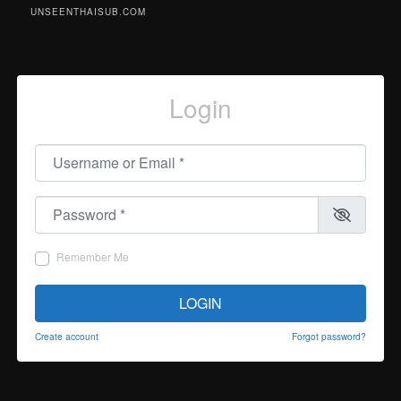
UNSEENTHAISUB.COM
Login
Username or Email
*
Password
*
Remember Me
LOGIN
Create account
Forgot password?