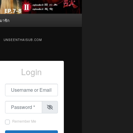
มาชิก
UNSEENTHAISUB.COM
Login
Username or Email
*
Password
*
Remember Me