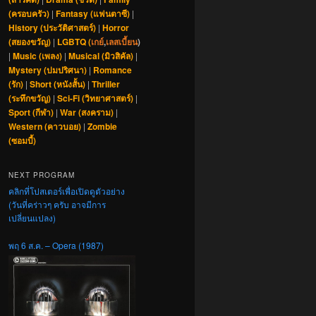
(ครอบครัว)
|
Fantasy (แฟนตาซี)
|
History (ประวัติศาสตร์)
|
Horror
(สยองขวัญ)
|
LGBTQ (
เกย์
,
เลสเบี้ยน
)
|
Music (เพลง)
|
Musical (มิวสิคัล)
|
Mystery (ปมปริศนา)
|
Romance
(รัก)
|
Short (หนังสั้น)
|
Thriller
(ระทึกขวัญ)
|
Sci-Fi (วิทยาศาสตร์)
|
Sport (กีฬา)
|
War (สงคราม)
|
Western (คาวบอย)
|
Zombie
(ซอมบี้)
NEXT PROGRAM
คลิกที่โปสเตอร์เพื่อเปิดดูตัวอย่าง
(วันที่คร่าวๆ ครับ อาจมีการ
เปลี่ยนแปลง)
พฤ 6 ส.ค. – Opera (1987)