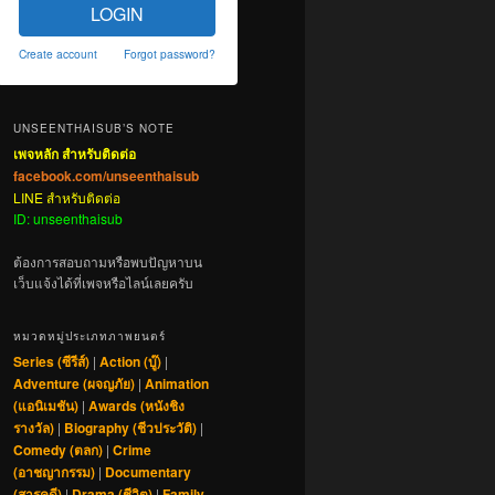
LOGIN
Create account
Forgot password?
UNSEENTHAISUB’S NOTE
เพจหลัก สำหรับติดต่อ
facebook.com/unseenthaisub
LINE สำหรับติดต่อ
ID: unseenthaisub
ต้องการสอบถามหรือพบปัญหาบน
เว็บแจ้งได้ที่เพจหรือไลน์เลยครับ
หมวดหมู่ประเภทภาพยนตร์
Series (ซีรีส์)
|
Action (บู๊)
|
Adventure (ผจญภัย)
|
Animation
(แอนิเมชัน)
|
Awards (หนังชิง
รางวัล)
|
Biography (ชีวประวัติ)
|
Comedy (ตลก)
|
Crime
(อาชญากรรม)
|
Documentary
(สารคดี)
|
Drama (ชีวิต)
|
Family