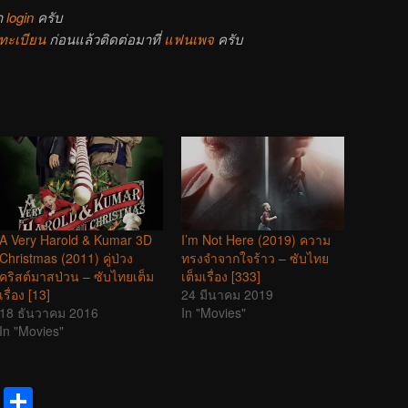
า
login
ครับ
ทะเบียน
ก่อนแล้วติดต่อมาที่
แฟนเพจ
ครับ
A Very Harold & Kumar 3D
I’m Not Here (2019) ความ
Christmas (2011) คู่ป่วง
ทรงจำจากใจร้าว – ซับไทย
คริสต์มาสป่วน – ซับไทยเต็ม
เต็มเรื่อง [333]
เรื่อง [13]
24 มีนาคม 2019
18 ธันวาคม 2016
In "Movies"
In "Movies"
reads
Messenger
Share