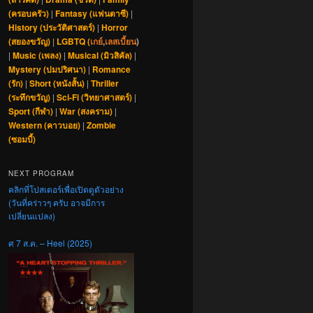
(ครอบครัว)
|
Fantasy (แฟนตาซี)
|
History (ประวัติศาสตร์)
|
Horror
(สยองขวัญ)
|
LGBTQ (
เกย์
,
เลสเบี้ยน
)
|
Music (เพลง)
|
Musical (มิวสิคัล)
|
Mystery (ปมปริศนา)
|
Romance
(รัก)
|
Short (หนังสั้น)
|
Thriller
(ระทึกขวัญ)
|
Sci-Fi (วิทยาศาสตร์)
|
Sport (กีฬา)
|
War (สงคราม)
|
Western (คาวบอย)
|
Zombie
(ซอมบี้)
NEXT PROGRAM
คลิกที่โปสเตอร์เพื่อเปิดดูตัวอย่าง
(วันที่คร่าวๆ ครับ อาจมีการ
เปลี่ยนแปลง)
ศ 7 ส.ค. – Heel (2025)