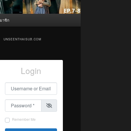
มาชิก
UNSEENTHAISUB.COM
Login
Username or Email
*
Password
*
Remember Me