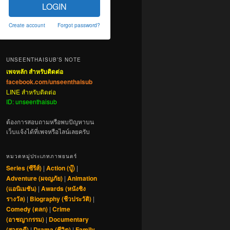
LOGIN
Create account
Forgot password?
UNSEENTHAISUB’S NOTE
เพจหลัก สำหรับติดต่อ
facebook.com/unseenthaisub
LINE สำหรับติดต่อ
ID: unseenthaisub
ต้องการสอบถามหรือพบปัญหาบน
เว็บแจ้งได้ที่เพจหรือไลน์เลยครับ
หมวดหมู่ประเภทภาพยนตร์
Series (ซีรีส์)
|
Action (บู๊)
|
Adventure (ผจญภัย)
|
Animation
(แอนิเมชัน)
|
Awards (หนังชิง
รางวัล)
|
Biography (ชีวประวัติ)
|
Comedy (ตลก)
|
Crime
(อาชญากรรม)
|
Documentary
(สารคดี)
|
Drama (ชีวิต)
|
Family